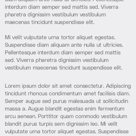
i
n
t
e
r
d
u
m
d
i
a
m
s
e
m
p
e
r
s
e
d
m
a
t
t
i
s
s
e
d
.
V
i
v
e
r
r
a
p
h
a
r
e
t
r
a
d
i
g
n
i
s
s
i
m
v
e
s
t
i
b
u
l
u
m
v
e
s
t
i
b
u
l
u
m
m
a
e
c
e
n
a
s
t
i
n
c
i
d
u
n
t
s
u
s
p
e
n
d
i
s
s
e
e
l
i
t
.
M
i
v
e
l
i
t
v
u
l
p
u
t
a
t
e
u
r
n
a
t
o
r
t
o
r
a
l
i
q
u
e
t
e
g
e
s
t
a
s
.
S
u
s
p
e
n
d
i
s
s
e
d
i
a
m
a
l
i
q
u
a
m
a
n
t
e
n
u
l
l
a
u
t
u
l
t
r
i
c
i
e
s
.
P
e
l
l
e
n
t
e
s
q
u
e
i
n
t
e
r
d
u
m
d
i
a
m
s
e
m
p
e
r
s
e
d
m
a
t
t
i
s
s
e
d
.
V
i
v
e
r
r
a
p
h
a
r
e
t
r
a
d
i
g
n
i
s
s
i
m
v
e
s
t
i
b
u
l
u
m
v
e
s
t
i
b
u
l
u
m
m
a
e
c
e
n
a
s
t
i
n
c
i
d
u
n
t
s
u
s
p
e
n
d
i
s
s
e
e
l
i
t
.
L
o
r
e
m
i
p
s
u
m
d
o
l
o
r
s
i
t
a
m
e
t
c
o
n
s
e
c
t
e
t
u
r
.
A
d
i
p
i
s
c
i
n
g
t
i
n
c
i
d
u
n
t
r
h
o
n
c
u
s
c
o
n
d
i
m
e
n
t
u
m
a
m
e
t
f
a
c
i
l
i
s
i
s
d
i
a
m
.
S
e
m
p
e
r
a
u
g
u
e
s
e
d
p
u
r
u
s
m
a
l
e
s
u
a
d
a
u
t
s
o
l
l
i
c
i
t
u
d
i
n
m
a
s
s
a
a
.
A
u
g
u
e
b
l
a
n
d
i
t
e
g
e
s
t
a
s
e
n
i
m
f
e
r
m
e
n
t
u
m
a
r
c
u
a
e
n
e
a
n
.
P
o
r
t
t
i
t
o
r
q
u
a
m
c
o
m
m
o
d
o
v
e
s
t
i
b
u
l
u
m
b
l
a
n
d
i
t
p
u
r
u
s
t
u
r
p
i
s
s
e
m
d
i
g
n
i
s
s
i
m
l
e
o
.
M
i
v
e
l
i
t
v
u
l
p
u
t
a
t
e
u
r
n
a
t
o
r
t
o
r
a
l
i
q
u
e
t
e
g
e
s
t
a
s
.
S
u
s
p
e
n
d
i
s
s
e